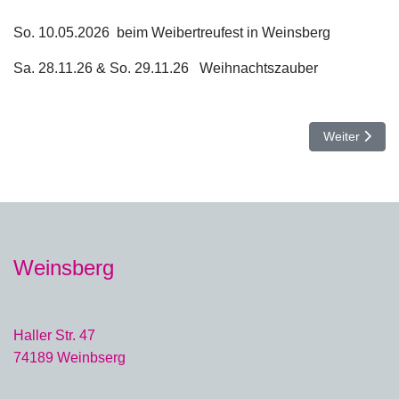
So. 10.05.2026 beim Weibertreufest in Weinsberg
Sa. 28.11.26 & So. 29.11.26 Weihnachtszauber
Nächster Be
Weiter
Weinsberg
Haller Str. 47
74189 Weinbserg