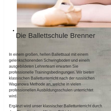
Die Ballettschule Brenner
In einem großen, hellen Ballettsaal mit einem
gelenkschonenden Schwingboden und einem
ausgebildeten Lehrerteam erwarten Sie
professionelle Trainingsbedingungen. Wir bieten
klassischen Ballettunterricht nach der russischen
Waganowa Methode an, welche in vielen
professionellen Ausbildungsschulen unterrichtet
wird.
Ergänzt wird unser klassischer Ballettunterricht durch