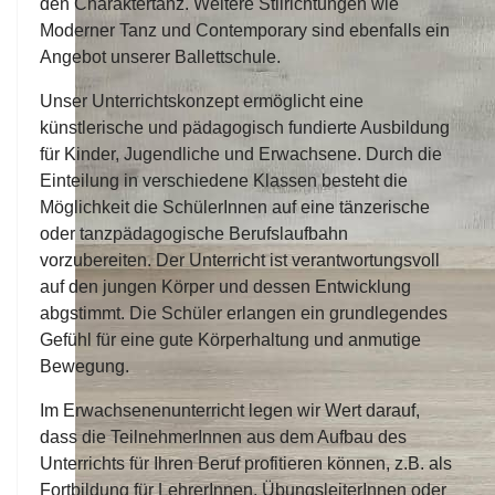
den Charaktertanz. Weitere Stilrichtungen wie
Moderner Tanz und Contemporary sind ebenfalls ein
Angebot unserer Ballettschule.
Unser Unterrichtskonzept ermöglicht eine
künstlerische und pädagogisch fundierte Ausbildung
für Kinder, Jugendliche und Erwachsene. Durch die
Einteilung in verschiedene Klassen besteht die
Möglichkeit die SchülerInnen auf eine tänzerische
oder tanzpädagogische Berufslaufbahn
vorzubereiten. Der Unterricht ist verantwortungsvoll
auf den jungen Körper und dessen Entwicklung
abgstimmt. Die Schüler erlangen ein grundlegendes
Gefühl für eine gute Körperhaltung und anmutige
Bewegung.
Im Erwachsenenunterricht legen wir Wert darauf,
dass die TeilnehmerInnen aus dem Aufbau des
Unterrichts für Ihren Beruf profitieren können, z.B. als
Fortbildung für LehrerInnen, ÜbungsleiterInnen oder