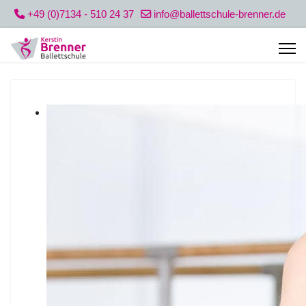
+49 (0)7134 - 510 24 37
info@ballettschule-brenner.de